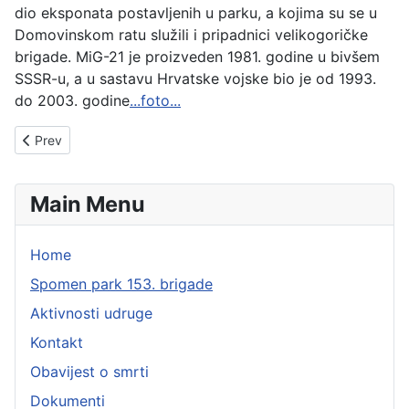
dio eksponata postavljenih u parku, a kojima su se u
Domovinskom ratu služili i pripadnici velikogoričke
brigade. MiG-21 je proizveden 1981. godine u bivšem
SSSR-u, a u sastavu Hrvatske vojske bio je od 1993.
do 2003. godine
...foto...
Previous article: Redovno održavanje Spomen parka
Prev
Main Menu
Home
Spomen park 153. brigade
Aktivnosti udruge
Kontakt
Obavijest o smrti
Dokumenti