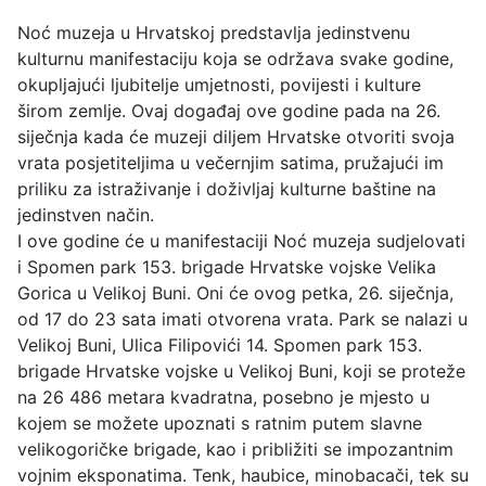
Noć muzeja u Hrvatskoj predstavlja jedinstvenu
kulturnu manifestaciju koja se održava svake godine,
okupljajući ljubitelje umjetnosti, povijesti i kulture
širom zemlje. Ovaj događaj ove godine pada na 26.
siječnja kada će muzeji diljem Hrvatske otvoriti svoja
vrata posjetiteljima u večernjim satima, pružajući im
priliku za istraživanje i doživljaj kulturne baštine na
jedinstven način.
I ove godine će u manifestaciji Noć muzeja sudjelovati
i Spomen park 153. brigade Hrvatske vojske Velika
Gorica u Velikoj Buni. Oni će ovog petka, 26. siječnja,
od 17 do 23 sata imati otvorena vrata. Park se nalazi u
Velikoj Buni, Ulica Filipovići 14. Spomen park 153.
brigade Hrvatske vojske u Velikoj Buni, koji se proteže
na 26 486 metara kvadratna, posebno je mjesto u
kojem se možete upoznati s ratnim putem slavne
velikogoričke brigade, kao i približiti se impozantnim
vojnim eksponatima. Tenk, haubice, minobacači, tek su