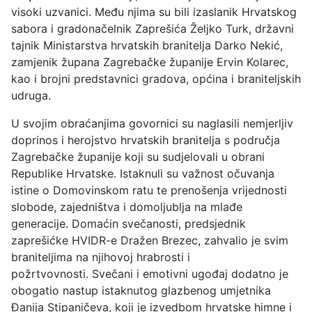
visoki uzvanici. Među njima su bili izaslanik Hrvatskog
sabora i gradonačelnik Zaprešića Željko Turk, državni
tajnik Ministarstva hrvatskih branitelja Darko Nekić,
zamjenik župana Zagrebačke županije Ervin Kolarec,
kao i brojni predstavnici gradova, općina i braniteljskih
udruga.
U svojim obraćanjima govornici su naglasili nemjerljiv
doprinos i herojstvo hrvatskih branitelja s područja
Zagrebačke županije koji su sudjelovali u obrani
Republike Hrvatske. Istaknuli su važnost očuvanja
istine o Domovinskom ratu te prenošenja vrijednosti
slobode, zajedništva i domoljublja na mlađe
generacije. Domaćin svečanosti, predsjednik
zaprešićke HVIDR-e Dražen Brezec, zahvalio je svim
braniteljima na njihovoj hrabrosti i
požrtvovnosti. Svečani i emotivni ugođaj dodatno je
obogatio nastup istaknutog glazbenog umjetnika
Đanija Stipaničeva, koji je izvedbom hrvatske himne i