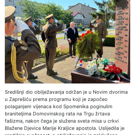
Središnji dio obilježavanja održan je u Novim dvorima
u Zaprešiću prema programu koji je započeo
polaganjem vijenaca kod Spomenika poginulim
braniteljima Domovinskog rata na Trgu žrtava
fašizma, nakon čega je služena sveta misa u crkvi
Blažene Djevice Marije Kraljice apostola. Uslijedila je