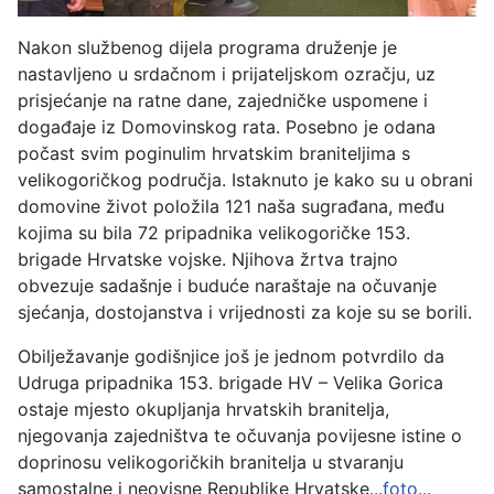
Nakon službenog dijela programa druženje je
nastavljeno u srdačnom i prijateljskom ozračju, uz
prisjećanje na ratne dane, zajedničke uspomene i
događaje iz Domovinskog rata. Posebno je odana
počast svim poginulim hrvatskim braniteljima s
velikogoričkog područja. Istaknuto je kako su u obrani
domovine život položila 121 naša sugrađana, među
kojima su bila 72 pripadnika velikogoričke 153.
brigade Hrvatske vojske. Njihova žrtva trajno
obvezuje sadašnje i buduće naraštaje na očuvanje
sjećanja, dostojanstva i vrijednosti za koje su se borili.
Obilježavanje godišnjice još je jednom potvrdilo da
Udruga pripadnika 153. brigade HV – Velika Gorica
ostaje mjesto okupljanja hrvatskih branitelja,
njegovanja zajedništva te očuvanja povijesne istine o
doprinosu velikogoričkih branitelja u stvaranju
samostalne i neovisne Republike Hrvatske
...foto...