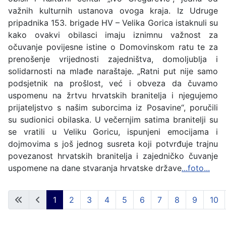
važnih kulturnih ustanova ovoga kraja. Iz Udruge
pripadnika 153. brigade HV – Velika Gorica istaknuli su
kako ovakvi obilasci imaju iznimnu važnost za
očuvanje povijesne istine o Domovinskom ratu te za
prenošenje vrijednosti zajedništva, domoljublja i
solidarnosti na mlađe naraštaje. „Ratni put nije samo
podsjetnik na prošlost, već i obveza da čuvamo
uspomenu na žrtvu hrvatskih branitelja i njegujemo
prijateljstvo s našim suborcima iz Posavine“, poručili
su sudionici obilaska. U večernjim satima branitelji su
se vratili u Veliku Goricu, ispunjeni emocijama i
dojmovima s još jednog susreta koji potvrđuje trajnu
povezanost hrvatskih branitelja i zajedničko čuvanje
uspomene na dane stvaranja hrvatske države
...foto...
1
2
3
4
5
6
7
8
9
10
Page 1 of 13