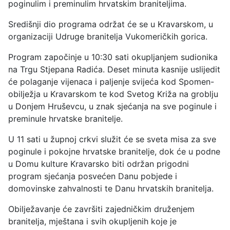
poginulim i preminulim hrvatskim braniteljima.
Središnji dio programa održat će se u Kravarskom, u
organizaciji Udruge branitelja Vukomeričkih gorica.
Program započinje u 10:30 sati okupljanjem sudionika
na Trgu Stjepana Radića. Deset minuta kasnije uslijedit
će polaganje vijenaca i paljenje svijeća kod Spomen-
obilježja u Kravarskom te kod Svetog Križa na groblju
u Donjem Hruševcu, u znak sjećanja na sve poginule i
preminule hrvatske branitelje.
U 11 sati u župnoj crkvi služit će se sveta misa za sve
poginule i pokojne hrvatske branitelje, dok će u podne
u Domu kulture Kravarsko biti održan prigodni
program sjećanja posvećen Danu pobjede i
domovinske zahvalnosti te Danu hrvatskih branitelja.
Obilježavanje će završiti zajedničkim druženjem
branitelja, mještana i svih okupljenih koje je