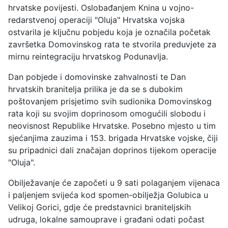
hrvatske povijesti. Oslobađanjem Knina u vojno-
redarstvenoj operaciji "Oluja" Hrvatska vojska
ostvarila je ključnu pobjedu koja je označila početak
završetka Domovinskog rata te stvorila preduvjete za
mirnu reintegraciju hrvatskog Podunavlja.
Dan pobjede i domovinske zahvalnosti te Dan
hrvatskih branitelja prilika je da se s dubokim
poštovanjem prisjetimo svih sudionika Domovinskog
rata koji su svojim doprinosom omogućili slobodu i
neovisnost Republike Hrvatske. Posebno mjesto u tim
sjećanjima zauzima i 153. brigada Hrvatske vojske, čiji
su pripadnici dali značajan doprinos tijekom operacije
"Oluja".
Obilježavanje će započeti u 9 sati polaganjem vijenaca
i paljenjem svijeća kod spomen-obilježja Golubica u
Velikoj Gorici, gdje će predstavnici braniteljskih
udruga, lokalne samouprave i građani odati počast