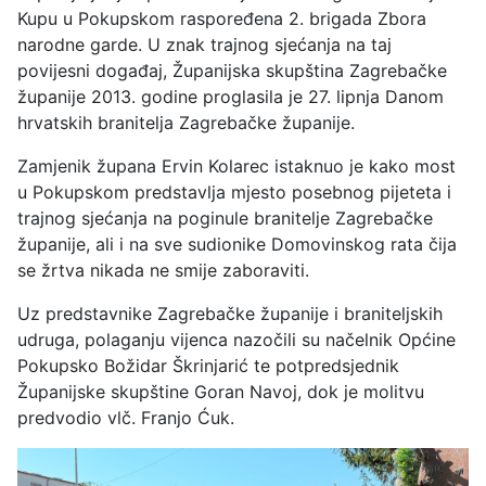
Kupu u Pokupskom raspoređena 2. brigada Zbora
narodne garde. U znak trajnog sjećanja na taj
povijesni događaj, Županijska skupština Zagrebačke
županije 2013. godine proglasila je 27. lipnja Danom
hrvatskih branitelja Zagrebačke županije.
Zamjenik župana Ervin Kolarec istaknuo je kako most
u Pokupskom predstavlja mjesto posebnog pijeteta i
trajnog sjećanja na poginule branitelje Zagrebačke
županije, ali i na sve sudionike Domovinskog rata čija
se žrtva nikada ne smije zaboraviti.
Uz predstavnike Zagrebačke županije i braniteljskih
udruga, polaganju vijenca nazočili su načelnik Općine
Pokupsko Božidar Škrinjarić te potpredsjednik
Županijske skupštine Goran Navoj, dok je molitvu
predvodio vlč. Franjo Ćuk.