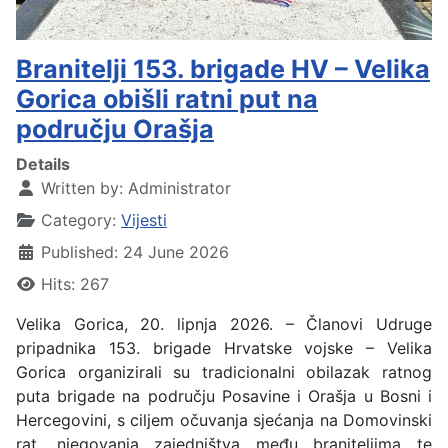
Branitelji 153. brigade HV – Velika
Gorica obišli ratni put na
području Orašja
Details
Written by:
Administrator
Category:
Vijesti
Published: 24 June 2026
Hits: 267
Velika Gorica, 20. lipnja 2026. – Članovi Udruge
pripadnika 153. brigade Hrvatske vojske – Velika
Gorica organizirali su tradicionalni obilazak ratnog
puta brigade na području Posavine i Orašja u Bosni i
Hercegovini, s ciljem očuvanja sjećanja na Domovinski
rat, njegovanja zajedništva među braniteljima te