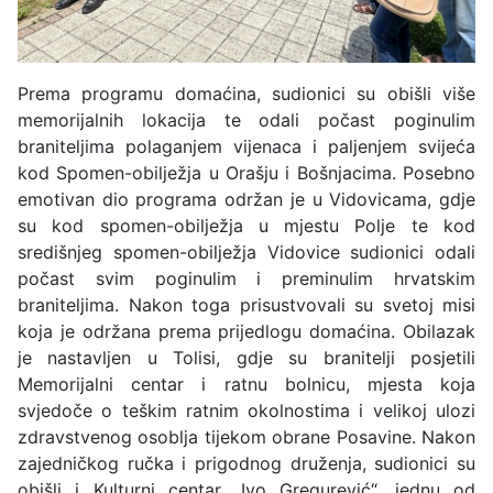
Prema programu domaćina, sudionici su obišli više
memorijalnih lokacija te odali počast poginulim
braniteljima polaganjem vijenaca i paljenjem svijeća
kod Spomen-obilježja u Orašju i Bošnjacima. Posebno
emotivan dio programa održan je u Vidovicama, gdje
su kod spomen-obilježja u mjestu Polje te kod
središnjeg spomen-obilježja Vidovice sudionici odali
počast svim poginulim i preminulim hrvatskim
braniteljima. Nakon toga prisustvovali su svetoj misi
koja je održana prema prijedlogu domaćina. Obilazak
je nastavljen u Tolisi, gdje su branitelji posjetili
Memorijalni centar i ratnu bolnicu, mjesta koja
svjedoče o teškim ratnim okolnostima i velikoj ulozi
zdravstvenog osoblja tijekom obrane Posavine. Nakon
zajedničkog ručka i prigodnog druženja, sudionici su
obišli i Kulturni centar „Ivo Gregurević“, jednu od