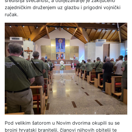
središnja svečanost, a obilježavanje je zaključeno
zajedničkim druženjem uz glazbu i prigodni vojnički
ručak.
Pod velikim šatorom u Novim dvorima okupili su se
brojni hrvatski branitelji, članovi njihovih obitelji te